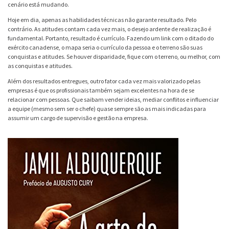
cenário está mudando.
Hoje em dia, apenas as habilidades técnicas não garante resultado. Pelo
contrário. As atitudes contam cada vez mais, o desejo ardente de realização é
fundamental. Portanto, resultado é currículo. Fazendo um link com o ditado do
exército canadense, o mapa seria o currículo da pessoa e o terreno são suas
conquistas e atitudes. Se houver disparidade, fique com o terreno, ou melhor, com
as conquistas e atitudes.
Além dos resultados entregues, outro fator cada vez mais valorizado pelas
empresas é que os profissionais também sejam excelentes na hora de se
relacionar com pessoas. Que saibam vender ideias, mediar conflitos e influenciar
a equipe (mesmo sem ser o chefe) quase sempre são as mais indicadas para
assumir um cargo de supervisão e gestão na empresa.