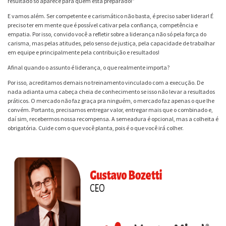
resultado só aparece para quem está preparado!”
E vamos além. Ser competente e carismático não basta, é preciso saber liderar! É
preciso ter em mente que é possível cativar pela confiança, competência e
empatia. Por isso, convido você a refletir sobre a liderança não só pela força do
carisma, mas pelas atitudes, pelo senso de justiça, pela capacidade de trabalhar
em equipe e principalmente pela contribuição e resultados!
Afinal quando o assunto é liderança, o que realmente importa?
Por isso, acreditamos demais no treinamento vinculado com a execução. De
nada adianta uma cabeça cheia de conhecimento se isso não levar a resultados
práticos. O mercado não faz graça pra ninguém, o mercado faz apenas o que lhe
convém. Portanto, precisamos entregar valor, entregar mais que o combinado e,
daí sim, recebermos nossa recompensa. A semeadura é opcional, mas a colheita é
obrigatória. Cuide com o que você planta, pois é o que você irá colher.