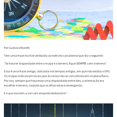
Por
Gustavo Bozetti
Tem uma frase incrível atribuída ao exército canadense que diz o seguinte:
“Se houver disparidade entre o mapa e o terreno, fique SEMPRE com o terreno”.
Essa é uma frase antiga, utilizada nos tempos antigos, em que não existia o GPS.
Os mapas indicavam locais que às vezes não se concretizavam no plano físico.
Por isso, sempre que houvesse uma disparidade entre eles, a orientação era
escolher o terreno, naquilo que os olhos estava enxergando.
E o que isso tem a ver com empreendedorismo?